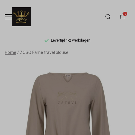
0
Levertijd 1-2 werkdagen
ZOSO
Home
ZOSO Fame travel blouse
Fame
travel
blouse
-
Capisce
Mode