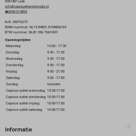
9351AP Leek
info@capiscetrendymode.nl
☎️0594-513853
KvK: 04076279
IBAN nummer: NL13 RABO 0104826169
BTW nummer: NL81 396 7569 B01
Openingstijden
Maandag
13:00 - 17:30
Dinsdag
9:30 - 17:30
Woensdag
9:30 - 17:30
Donderdag
9:30 - 17:30
Vrijdag
9:30 - 21:00
Zaterdag
9:00 - 17:00
Zondag
Gesloten
Capisce outlet woensdag
13:00-17:00
Capisce outlet donderdag
10:00-17:00
Capisce outlet vrijdag
10:00-17:00
Capisce outlet zaterdag
10:00-17:00
Informatie