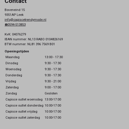
Contact
Boveneind 15
9351AP Leek
info@capiscetrendymode.nl
☎️0594-513853
KvK: 04076279
IBAN nummer: NL13 RABO 0104826169
BTW nummer: NL81 396 7569 B01
Openingstijden
Maandag
13:00 - 17:30
Dinsdag
9:30 - 17:30
Woensdag
9:30 - 17:30
Donderdag
9:30 - 17:30
Vrijdag
9:30 - 21:00
Zaterdag
9:00 - 17:00
Zondag
Gesloten
Capisce outlet woensdag
13:00-17:00
Capisce outlet donderdag
10:00-17:00
Capisce outlet vrijdag
10:00-17:00
Capisce outlet zaterdag
10:00-17:00