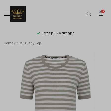
0
Levertijd 1-2 werkdagen
ZOSO
Home
ZOSO Gaby Top
Gaby
Top
-
Capisce
Mode