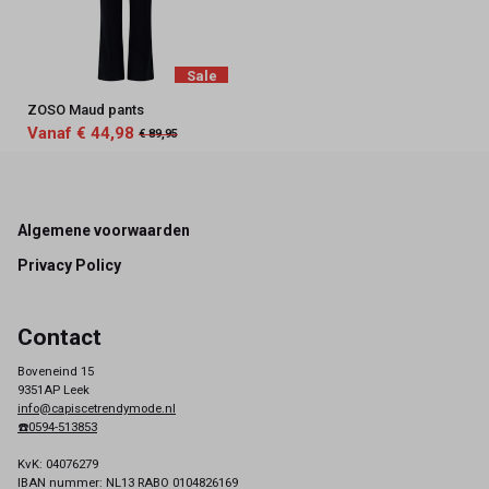
Sale
ZOSO Maud pants
Vanaf € 44,98
€ 89,95
Footer
Algemene voorwaarden
Privacy Policy
Contact
Boveneind 15
9351AP Leek
info@capiscetrendymode.nl
☎️0594-513853
KvK: 04076279
IBAN nummer: NL13 RABO 0104826169