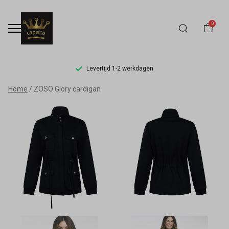
0
Levertijd 1-2 werkdagen
ZOSO
Home
ZOSO Glory cardigan
Glory
cardigan
-
Capisce
Mode