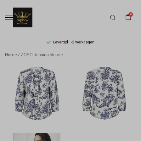
0
Levertijd 1-2 werkdagen
ZOSO
Home
ZOSO Jessica blouse
Jessica
blouse
-
Capisce
Mode