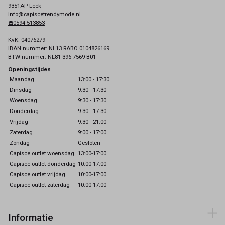
9351AP Leek
info@capiscetrendymode.nl
☎️0594-513853
KvK: 04076279
IBAN nummer: NL13 RABO 0104826169
BTW nummer: NL81 396 7569 B01
Openingstijden
Maandag
13:00 - 17:30
Dinsdag
9:30 - 17:30
Woensdag
9:30 - 17:30
Donderdag
9:30 - 17:30
Vrijdag
9:30 - 21:00
Zaterdag
9:00 - 17:00
Zondag
Gesloten
Capisce outlet woensdag
13:00-17:00
Capisce outlet donderdag
10:00-17:00
Capisce outlet vrijdag
10:00-17:00
Capisce outlet zaterdag
10:00-17:00
Informatie