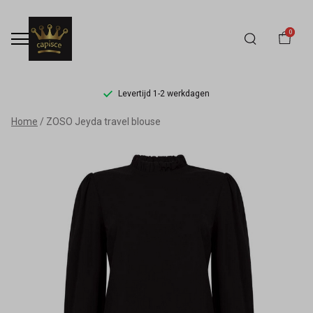
0
Levertijd 1-2 werkdagen
ZOSO
Home
ZOSO Jeyda travel blouse
Jeyda
travel
blouse
-
Capisce
Mode