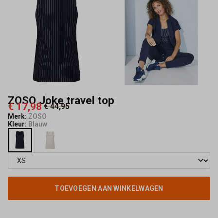
ZOSO Joke travel top
€ 17,98
€ 44,95
Merk:
ZOSO
Kleur:
Blauw
TOEVOEGEN AAN WINKELWAGEN