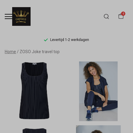
0
Levertijd 1-2 werkdagen
ZOSO
Home
ZOSO Joke travel top
Joke
travel
top
-
Capisce
Mode