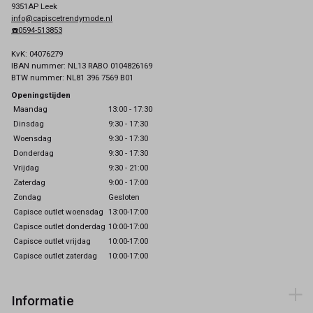
9351AP Leek
info@capiscetrendymode.nl
☎️0594-513853
KvK: 04076279
IBAN nummer: NL13 RABO 0104826169
BTW nummer: NL81 396 7569 B01
Openingstijden
Maandag
13:00 - 17:30
Dinsdag
9:30 - 17:30
Woensdag
9:30 - 17:30
Donderdag
9:30 - 17:30
Vrijdag
9:30 - 21:00
Zaterdag
9:00 - 17:00
Zondag
Gesloten
Capisce outlet woensdag
13:00-17:00
Capisce outlet donderdag
10:00-17:00
Capisce outlet vrijdag
10:00-17:00
Capisce outlet zaterdag
10:00-17:00
Informatie