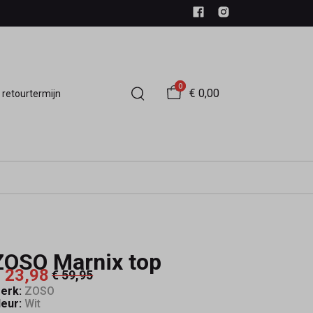
0
€ 0,00
 retourtermijn
ZOSO Marnix top
 23,98
€ 59,95
erk:
ZOSO
leur:
Wit