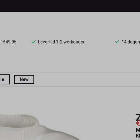
af €49,95
Levertijd 1-2 werkdagen
14 dagen
le
New
€
M
K