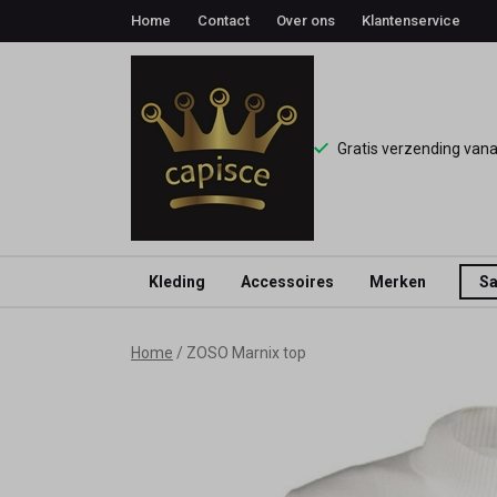
Home
Contact
Over ons
Klantenservice
Gratis verzending van
Kleding
Accessoires
Merken
Sa
ZOSO
Home
ZOSO Marnix top
Marnix
top
-