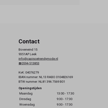
Contact
Boveneind 15
9351AP Leek
info@capiscetrendymode.nl
☎️0594-513853
KvK: 04076279
IBAN nummer: NL13 RABO 0104826169
BTW nummer: NL81 396 7569 B01
Openingstijden
Maandag
13:00 - 17:30
Dinsdag
9:30 - 17:30
Woensdag
9:30 - 17:30