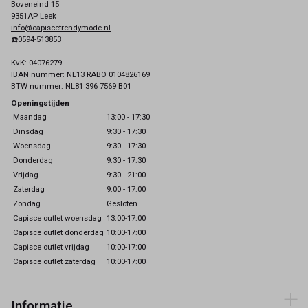
Boveneind 15
9351AP Leek
info@capiscetrendymode.nl
☎️0594-513853
KvK: 04076279
IBAN nummer: NL13 RABO 0104826169
BTW nummer: NL81 396 7569 B01
Openingstijden
Maandag
13:00 - 17:30
Dinsdag
9:30 - 17:30
Woensdag
9:30 - 17:30
Donderdag
9:30 - 17:30
Vrijdag
9:30 - 21:00
Zaterdag
9:00 - 17:00
Zondag
Gesloten
Capisce outlet woensdag
13:00-17:00
Capisce outlet donderdag
10:00-17:00
Capisce outlet vrijdag
10:00-17:00
Capisce outlet zaterdag
10:00-17:00
Informatie