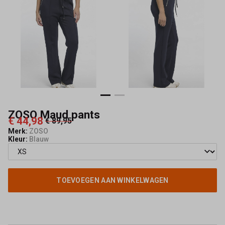
ZOSO Maud pants
€ 44,98
€ 89,95
Merk:
ZOSO
Kleur:
Blauw
TOEVOEGEN AAN WINKELWAGEN