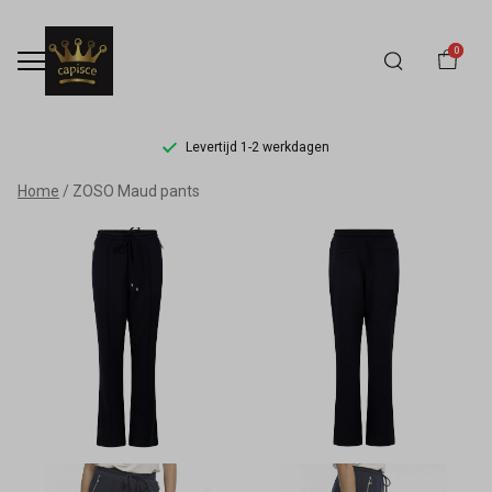
0
Levertijd 1-2 werkdagen
ZOSO
Home
ZOSO Maud pants
Maud
pants
-
Capisce
Mode