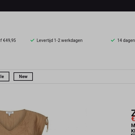
af €49,95
Levertijd 1-2 werkdagen
14 dagen
le
New
€
M
K