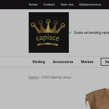
Home
Contact
Over ons
Klantenservice
Gratis verzending van
Kleding
Accessoires
Merken
Sa
ZOSO
Home
ZOSO Melody dress
Melody
dress
-