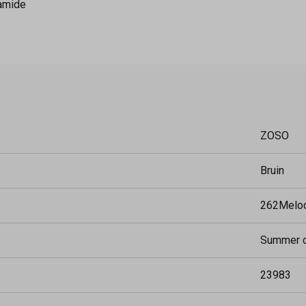
yamide
ZOSO
Bruin
262Melo
Summer 
23983