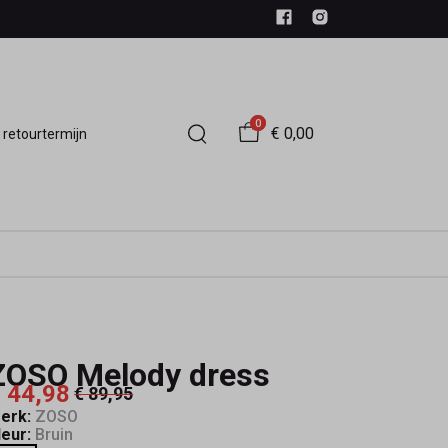
0
€ 0,00
 retourtermijn
ZOSO Melody dress
 44,98
€ 89,95
erk:
ZOSO
leur:
Bruin