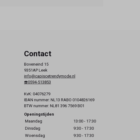
Contact
Boveneind 15
9351AP Leek
info@capiscetrendymode.nl
☎️0594-513853
KvK: 04076279
IBAN nummer: NL13 RABO 0104826169
BTW nummer: NL81 396 7569 B01
Openingstijden
Maandag
13:00 - 17:30
Dinsdag
9:30 - 17:30
Woensdag
9:30 - 17:30