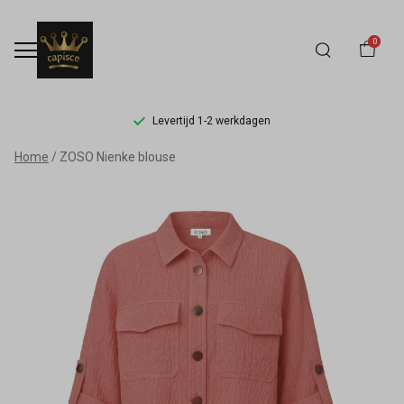
0
Levertijd 1-2 werkdagen
ZOSO
Home
ZOSO Nienke blouse
Nienke
blouse
-
Capisce
Mode