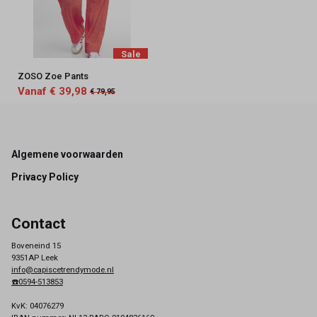
Sale
ZOSO Zoe Pants
Vanaf € 39,98
€ 79,95
Footer
Algemene voorwaarden
Privacy Policy
Contact
Boveneind 15
9351AP Leek
info@capiscetrendymode.nl
☎️0594-513853
KvK: 04076279