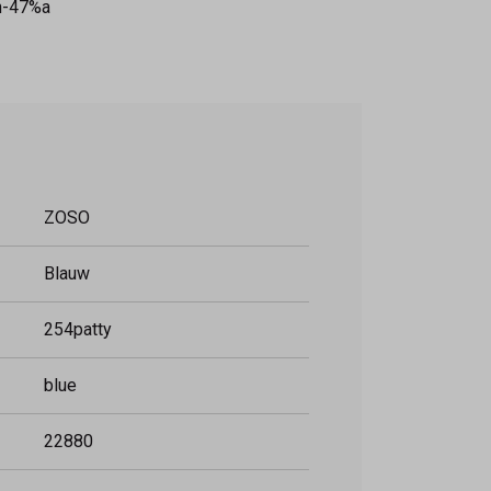
on-47%a
ZOSO
Blauw
254patty
blue
22880