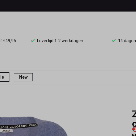
af €49,95
Levertijd 1-2 werkdagen
14 dagen
le
New
€