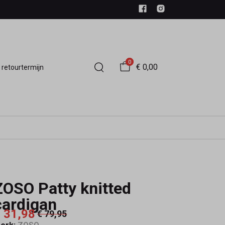
0
€ 0,00
 retourtermijn
ZOSO Patty knitted
cardigan
 31,98
€ 79,95