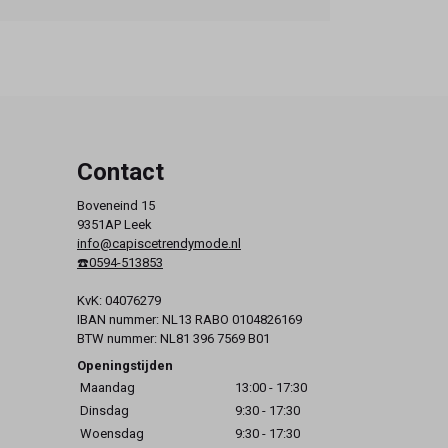
Contact
Boveneind 15
9351AP Leek
info@capiscetrendymode.nl
☎️0594-513853
KvK: 04076279
IBAN nummer: NL13 RABO 0104826169
BTW nummer: NL81 396 7569 B01
Openingstijden
Maandag
13:00 - 17:30
Dinsdag
9:30 - 17:30
Woensdag
9:30 - 17:30