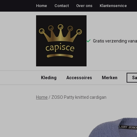
Home
Contact
Over ons
Klantenservice
Gratis verzending van
Kleding
Accessoires
Merken
Sa
ZOSO
Home
ZOSO Patty knitted cardigan
Patty
knitted
cardigan