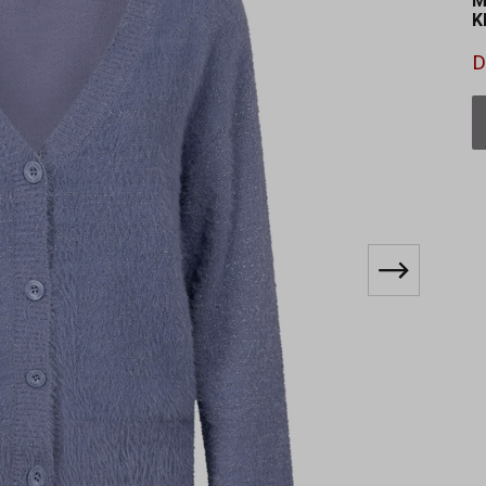
M
K
D