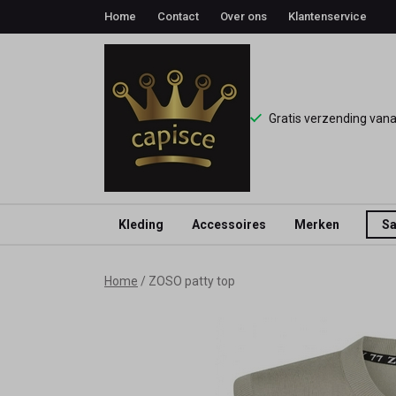
Home
Contact
Over ons
Klantenservice
Gratis verzending van
Kleding
Accessoires
Merken
Sa
ZOSO
Home
ZOSO patty top
patty
top
-