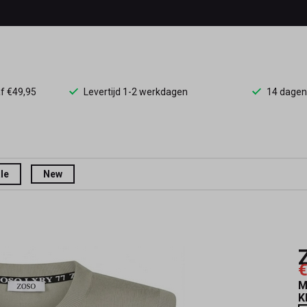
af €49,95
Levertijd 1-2 werkdagen
14 dagen
le
New
€
M
K