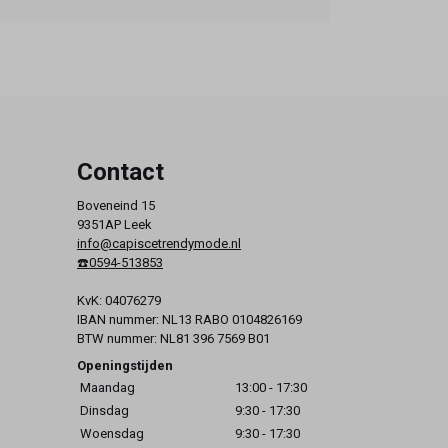
Contact
Boveneind 15
9351AP Leek
info@capiscetrendymode.nl
☎️0594-513853
KvK: 04076279
IBAN nummer: NL13 RABO 0104826169
BTW nummer: NL81 396 7569 B01
Openingstijden
Maandag
13:00 - 17:30
Dinsdag
9:30 - 17:30
Woensdag
9:30 - 17:30