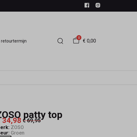
0
€ 0,00
 retourtermijn
ZOSO patty top
 34,98
€ 69,95
erk:
ZOSO
leur:
Groen