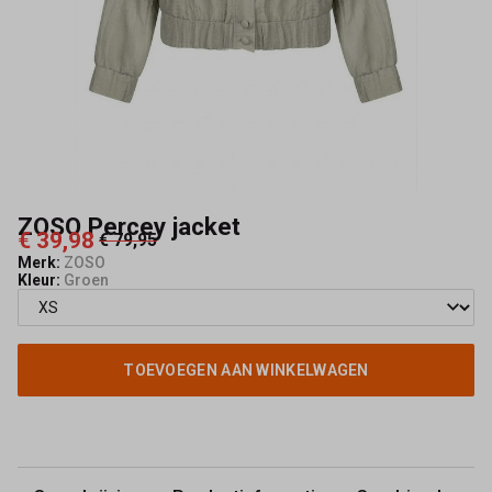
ZOSO Percey jacket
€ 39,98
€ 79,95
Merk:
ZOSO
Kleur:
Groen
TOEVOEGEN AAN WINKELWAGEN