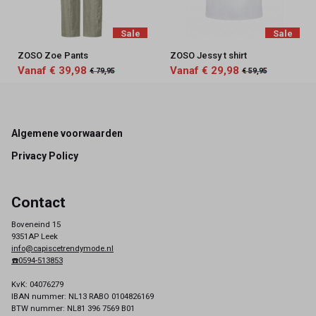
Sale
Sale
ZOSO Zoe Pants
ZOSO Jessy t shirt
Vanaf € 39,98
Vanaf € 29,98
€ 79,95
€ 59,95
Footer
Algemene voorwaarden
Privacy Policy
Contact
Boveneind 15
9351AP Leek
info@capiscetrendymode.nl
☎️0594-513853
KvK: 04076279
IBAN nummer: NL13 RABO 0104826169
BTW nummer: NL81 396 7569 B01