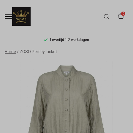
0
Levertijd 1-2 werkdagen
ZOSO
Home
ZOSO Percey jacket
Percey
jacket
-
Capisce
Mode