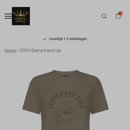
0
Levertijd 1-2 werkdagen
ZOSO
Home
ZOSO Selma travel top
Selma
travel
top
-
Capisce
Mode