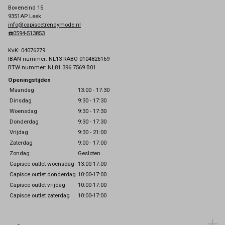
Boveneind 15
9351AP Leek
info@capiscetrendymode.nl
☎️0594-513853
KvK: 04076279
IBAN nummer: NL13 RABO 0104826169
BTW nummer: NL81 396 7569 B01
Openingstijden
Maandag
13:00 - 17:30
Dinsdag
9:30 - 17:30
Woensdag
9:30 - 17:30
Donderdag
9:30 - 17:30
Vrijdag
9:30 - 21:00
Zaterdag
9:00 - 17:00
Zondag
Gesloten
Capisce outlet woensdag
13:00-17:00
Capisce outlet donderdag
10:00-17:00
Capisce outlet vrijdag
10:00-17:00
Capisce outlet zaterdag
10:00-17:00