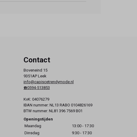
Contact
Boveneind 15
9351AP Leek
info@capiscetrendymode.nl
☎️0594-513853
KvK: 04076279
IBAN nummer: NL13 RABO 0104826169
BTW nummer: NL81 396 7569 B01
Openingstijden
Maandag
13:00 - 17:30
Dinsdag
9:30 - 17:30