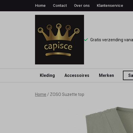
Home
Contact
Over ons
Klantenservice
Gratis verzending van
Kleding
Accessoires
Merken
Sa
ZOSO
Home
ZOSO Suzette top
Suzette
top
-