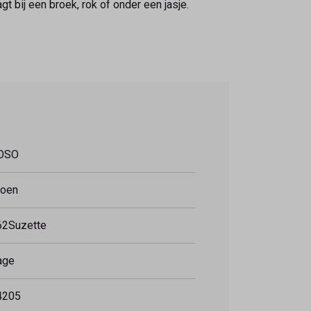
gt bij een broek, rok of onder een jasje.
OSO
roen
62Suzette
age
4205