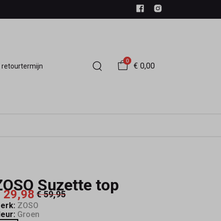
0
€ 0,00
 retourtermijn
ZOSO Suzette top
 29,98
€ 59,95
erk:
ZOSO
leur:
Groen