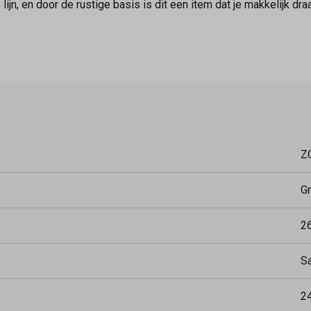
lijn, en door de rustige basis is dit een item dat je makkelijk draa
Z
G
2
S
2