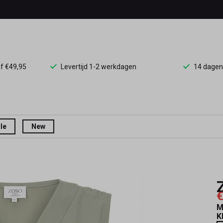
af €49,95
Levertijd 1-2 werkdagen
14 dagen
le
New
€
M
K