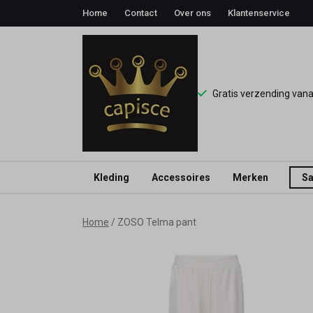
Home
Contact
Over ons
Klantenservice
Gratis verzending van
Kleding
Accessoires
Merken
Sa
ZOSO
Home
ZOSO Telma pant
Telma
pant
-