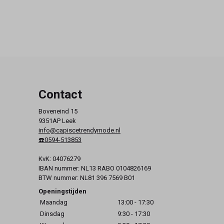
Contact
Boveneind 15
9351AP Leek
info@capiscetrendymode.nl
☎️0594-513853
KvK: 04076279
IBAN nummer: NL13 RABO 0104826169
BTW nummer: NL81 396 7569 B01
Openingstijden
Maandag
13:00 - 17:30
Dinsdag
9:30 - 17:30