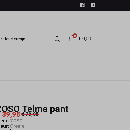
0
€ 0,00
 retourtermijn
ZOSO Telma pant
 39,98
€ 79,95
erk:
ZOSO
leur:
Creme