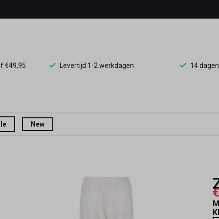
af €49,95
Levertijd 1-2 werkdagen
14 dagen
le
New
€
M
K