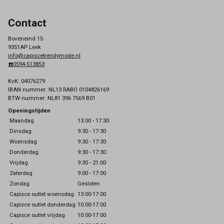
Contact
Boveneind 15
9351AP Leek
info@capiscetrendymode.nl
☎️0594-513853
KvK: 04076279
IBAN nummer: NL13 RABO 0104826169
BTW nummer: NL81 396 7569 B01
Openingstijden
Maandag
13:00 - 17:30
Dinsdag
9:30 - 17:30
Woensdag
9:30 - 17:30
Donderdag
9:30 - 17:30
Vrijdag
9:30 - 21:00
Zaterdag
9:00 - 17:00
Zondag
Gesloten
Capisce outlet woensdag
13:00-17:00
Capisce outlet donderdag
10:00-17:00
Capisce outlet vrijdag
10:00-17:00