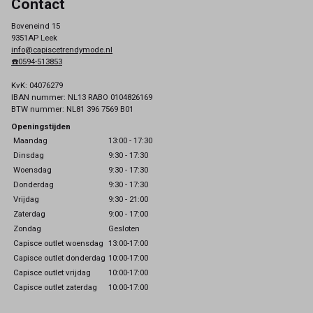
Contact
Boveneind 15
9351AP Leek
info@capiscetrendymode.nl
☎️0594-513853
KvK: 04076279
IBAN nummer: NL13 RABO 0104826169
BTW nummer: NL81 396 7569 B01
Openingstijden
Maandag
13:00 - 17:30
Dinsdag
9:30 - 17:30
Woensdag
9:30 - 17:30
Donderdag
9:30 - 17:30
Vrijdag
9:30 - 21:00
Zaterdag
9:00 - 17:00
Zondag
Gesloten
Capisce outlet woensdag
13:00-17:00
Capisce outlet donderdag
10:00-17:00
Capisce outlet vrijdag
10:00-17:00
Capisce outlet zaterdag
10:00-17:00