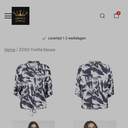
0
Levertijd 1-2 werkdagen
ZOSO
Home
ZOSO Yvette blouse
Yvette
blouse
-
Capisce
Mode