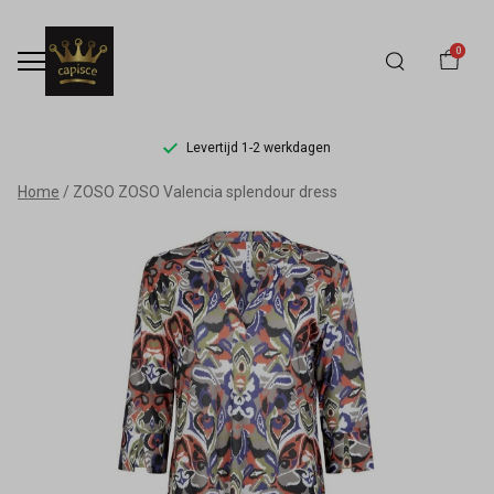
0
Levertijd 1-2 werkdagen
ZOSO
Home
ZOSO ZOSO Valencia splendour dress
ZOSO
Valencia
splendour
dress
-
Capisce