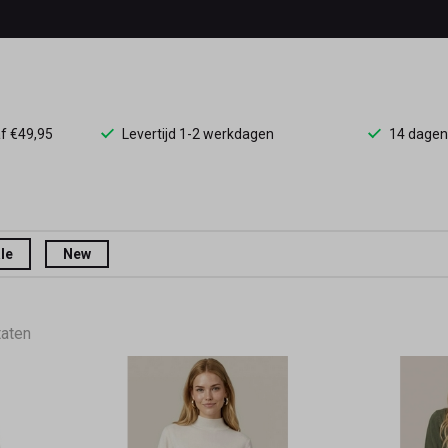
af €49,95
Levertijd 1-2 werkdagen
14 dagen
le
New
taten