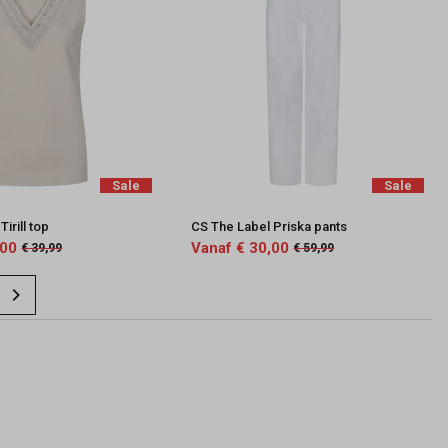
Sale
Sale
irill top
CS The Label Priska pants
,00
Vanaf € 30,00
€ 39,99
€ 59,99