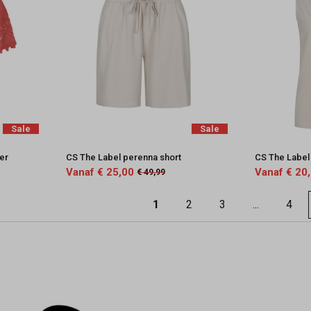
Sale
Sale
ver
CS The Label perenna short
CS The Label T
Vanaf € 25,00
Vanaf € 20
€ 49,99
1
2
3
...
4