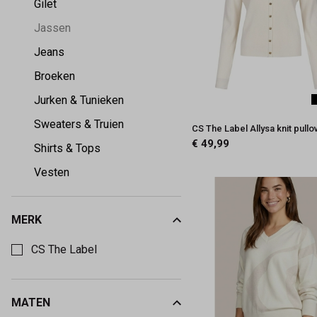
Gilet
Jassen
Jeans
Broeken
Jurken & Tunieken
Sweaters & Truien
CS The Label Allysa knit pullo
€ 49,99
Shirts & Tops
Vesten
MERK
Kies een Merk om op te filteren
CS The Label
MATEN
Kies een Maten om op te filteren