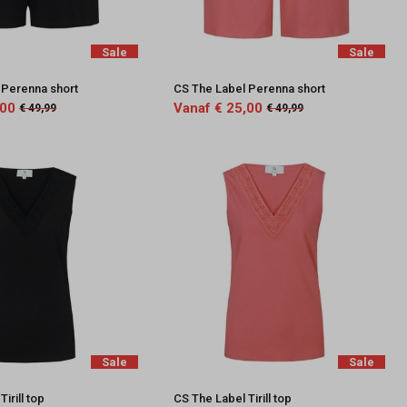
Sale
Sale
 Perenna short
CS The Label Perenna short
,00
Vanaf € 25,00
€ 49,99
€ 49,99
Sale
Sale
irill top
CS The Label Tirill top