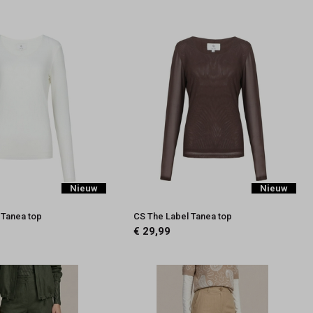
Nieuw
Nieuw
 Tanea top
CS The Label Tanea top
€ 29,99