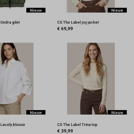
Nieuw
Nieuw
Ondra gilet
CS The Label joy jacket
€ 69,99
Nieuw
Nieuw
 Lacely blouse
CS The Label Trina top
€ 39,99