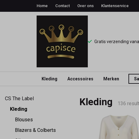
Home
Contact
Over ons
Klantenservice
Gratis verzending van
Kleding
Accessoires
Merken
Sa
Kleding
CS The Label
Kleding
-
136 resul
Kleding
Capisce
Blouses
Blazers & Colberts
Mode