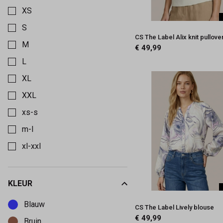
XS
S
CS The Label Alix knit pullove
M
€ 49,99
L
XL
XXL
xs-s
m-l
xl-xxl
KLEUR
Kies een Kleur om op te filteren
Blauw
CS The Label Lively blouse
€ 49,99
Bruin