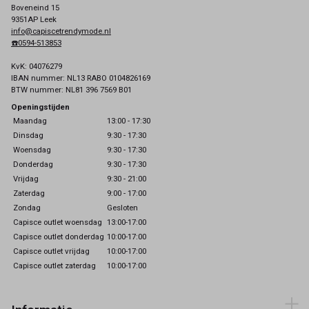
Boveneind 15
9351AP Leek
info@capiscetrendymode.nl
☎️0594-513853
KvK: 04076279
IBAN nummer: NL13 RABO 0104826169
BTW nummer: NL81 396 7569 B01
Openingstijden
Maandag
13:00 - 17:30
Dinsdag
9:30 - 17:30
Woensdag
9:30 - 17:30
Donderdag
9:30 - 17:30
Vrijdag
9:30 - 21:00
Zaterdag
9:00 - 17:00
Zondag
Gesloten
Capisce outlet woensdag
13:00-17:00
Capisce outlet donderdag
10:00-17:00
Capisce outlet vrijdag
10:00-17:00
Capisce outlet zaterdag
10:00-17:00