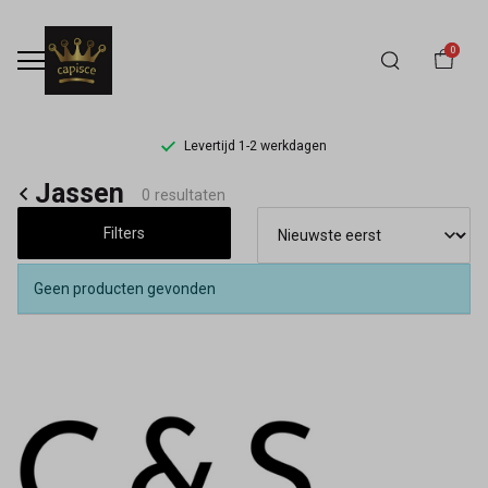
0
Levertijd 1-2 werkdagen
Jassen
Jassen
0 resultaten
-
Filters
Capisce
Geen producten gevonden
Mode