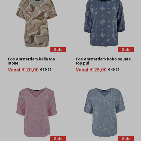
Sale
Sale
Fos Amsterdam bella top
Fos Amsterdam bobo square
stone
top puf
Vanaf € 20,00
Vanaf € 25,00
€ 39,99
€ 49,99
Sale
Sale