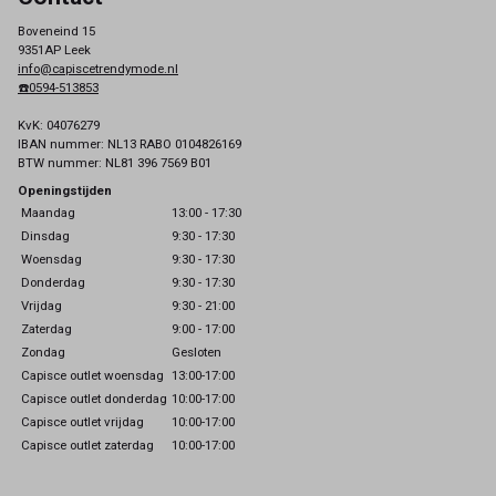
Boveneind 15
9351AP Leek
info@capiscetrendymode.nl
☎️0594-513853
KvK: 04076279
IBAN nummer: NL13 RABO 0104826169
BTW nummer: NL81 396 7569 B01
Openingstijden
Maandag
13:00 - 17:30
Dinsdag
9:30 - 17:30
Woensdag
9:30 - 17:30
Donderdag
9:30 - 17:30
Vrijdag
9:30 - 21:00
Zaterdag
9:00 - 17:00
Zondag
Gesloten
Capisce outlet woensdag
13:00-17:00
Capisce outlet donderdag
10:00-17:00
Capisce outlet vrijdag
10:00-17:00
Capisce outlet zaterdag
10:00-17:00