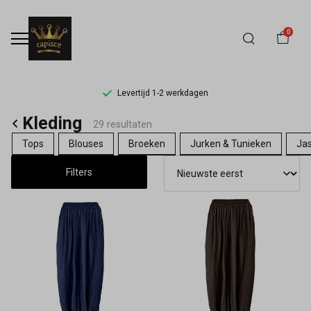
0
Levertijd 1-2 werkdagen
Kleding
Kleding
29 resultaten
-
Tops
Blouses
Broeken
Jurken & Tunieken
Jas
Capisce
Filters
Mode