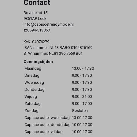
Contact
Boveneind 15
9351AP Leek
info@capiscetrendymode.nl
☎️0594-513853
KvK: 04076279
IBAN nummer: NL13 RABO 0104826169
BTW nummer: NL81 396 7569 B01
Openingstijden
Maandag
13:00 - 17:30
Dinsdag
9:30 - 17:30
Woensdag
9:30 - 17:30
Donderdag
9:30 - 17:30
Vrijdag
9:30 - 21:00
Zaterdag
9:00 - 17:00
Zondag
Gesloten
Capisce outlet woensdag
13:00-17:00
Capisce outlet donderdag
10:00-17:00
Capisce outlet vrijdag
10:00-17:00