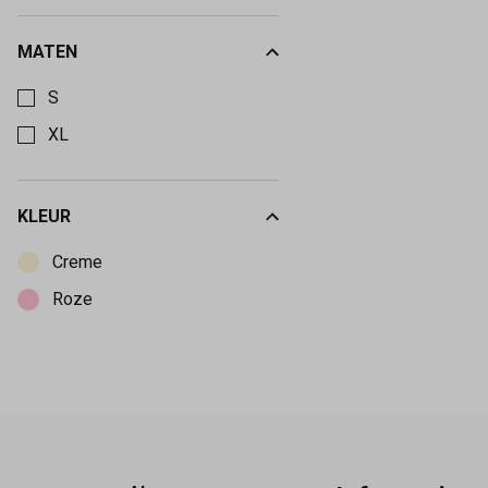
MATEN
Kies een Maten om op te filteren
S
XL
KLEUR
Kies een Kleur om op te filteren
Creme
Roze