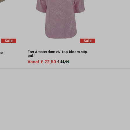
Sale
Sale
Fos Amsterdam vivi top bloem stip
ne
puff
Vanaf € 22,50
€ 44,99