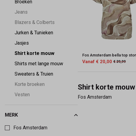
Broeken
Mode
Jeans
Blazers & Colberts
Jurken & Tunieken
Jasjes
Shirt korte mouw
Fos Amsterdam bella top sto
Vanaf € 20,00
€ 39,99
Shirts met lange mouw
Sweaters & Truien
Korte broeken
Shirt korte mouw
Vesten
Fos Amsterdam
MERK
Kies een Merk om op te filteren
Fos Amsterdam