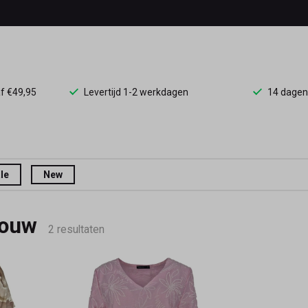
af €49,95
Levertijd 1-2 werkdagen
14 dagen
le
New
mouw
2 resultaten