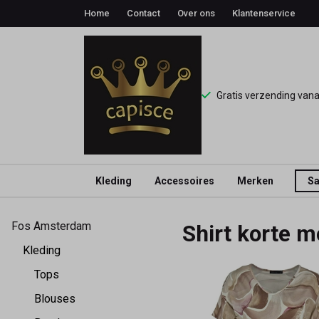
Home
Contact
Over ons
Klantenservice
Gratis verzending van
Kleding
Accessoires
Merken
Sa
Fos
Fos Amsterdam
Shirt korte 
amsterdam
Kleding
-
Tops
Blouses
Capisce