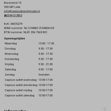
Boveneind 15
9351AP Leek
info@capiscetrendymode.nl
☎️0594-513853
KvK: 04076279
IBAN nummer: NL13 RABO 0104826169
BTW nummer: NL81 396 7569 B01
Openingstijden
Maandag
13:00 - 17:30
Dinsdag
9:30 - 17:30
Woensdag
9:30 - 17:30
Donderdag
9:30 - 17:30
Vrijdag
9:30 - 21:00
Zaterdag
9:00 - 17:00
Zondag
Gesloten
Capisce outlet woensdag
13:00-17:00
Capisce outlet donderdag
10:00-17:00
Capisce outlet vrijdag
10:00-17:00
Capisce outlet zaterdag
10:00-17:00