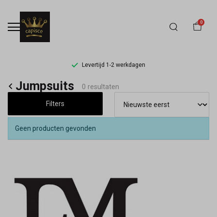
0
Levertijd 1-2 werkdagen
Jumpsuits
Jumpsuits
0 resultaten
-
Filters
Capisce
Geen producten gevonden
Mode