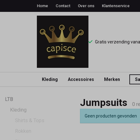
Home
Contact
Over ons
Klantenservice
Gratis verzending van
Kleding
Accessoires
Merken
Sa
Jumpsuits
LTB
Jumpsuits
-
0 r
Kleding
Geen producten gevonden
Capisce
Shirts & Tops
Rokken
Mode