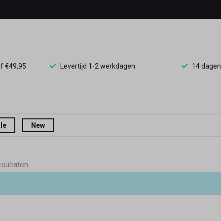
af €49,95
Levertijd 1-2 werkdagen
14 dagen
le
New
esultaten