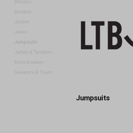
Blouses
Broeken
Jassen
Jeans
Jumpsuits
Jurken & Tunieken
Korte broeken
Sweaters & Truien
Jumpsuits