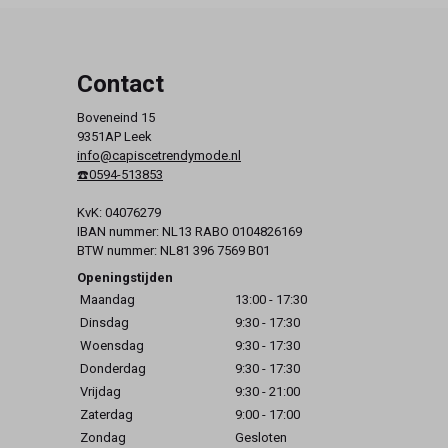
Contact
Boveneind 15
9351AP Leek
info@capiscetrendymode.nl
☎️0594-513853
KvK: 04076279
IBAN nummer: NL13 RABO 0104826169
BTW nummer: NL81 396 7569 B01
Openingstijden
Maandag
13:00 - 17:30
Dinsdag
9:30 - 17:30
Woensdag
9:30 - 17:30
Donderdag
9:30 - 17:30
Vrijdag
9:30 - 21:00
Zaterdag
9:00 - 17:00
Zondag
Gesloten