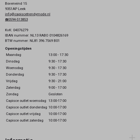
Boveneind 15
9351AP Leek
info@capiscetrendymode.nl
☎️0594-513853
KvK: 04076279
IBAN nummer: NL13 RABO 0104826169
BTW nummer: NL81 396 7569 B01
Openingstijden
Maandag
13:00 - 17:30
Dinsdag
9:30 - 17:30
Woensdag
9:30 - 17:30
Donderdag
9:30 - 17:30
Vrijdag
9:30 - 21:00
Zaterdag
9:00 - 17:00
Zondag
Gesloten
Capisce outlet woensdag
13:00-17:00
Capisce outlet donderdag
10:00-17:00
Capisce outlet vrijdag
10:00-17:00
Capisce outlet zaterdag
10:00-17:00