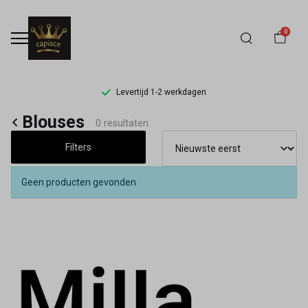
0
Levertijd 1-2 werkdagen
Blouses
Blouses
0 resultaten
-
Filters
Capisce
Geen producten gevonden
Mode