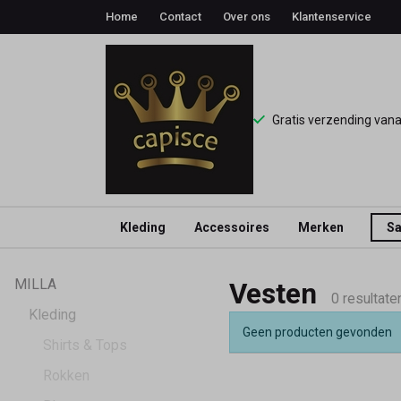
Home
Contact
Over ons
Klantenservice
Gratis verzending van
Kleding
Accessoires
Merken
Sa
Vesten
MILLA
Vesten
-
0 resultate
Kleding
Geen producten gevonden
Capisce
Shirts & Tops
Rokken
Mode