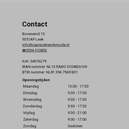
Contact
Boveneind 15
9351AP Leek
info@capiscetrendymode.nl
☎️0594-513853
KvK: 04076279
IBAN nummer: NL13 RABO 0104826169
BTW nummer: NL81 396 7569 B01
Openingstijden
Maandag
13:00 - 17:30
Dinsdag
9:30 - 17:30
Woensdag
9:30 - 17:30
Donderdag
9:30 - 17:30
Vrijdag
9:30 - 21:00
Zaterdag
9:00 - 17:00
Zondag
Gesloten