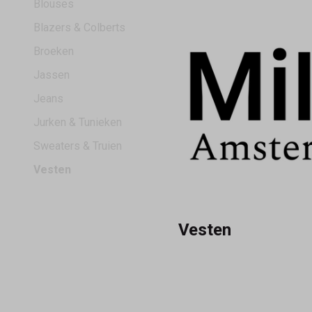
Blouses
Blazers & Colberts
Broeken
Jassen
Jeans
Jurken & Tunieken
Sweaters & Truien
Vesten
Vesten