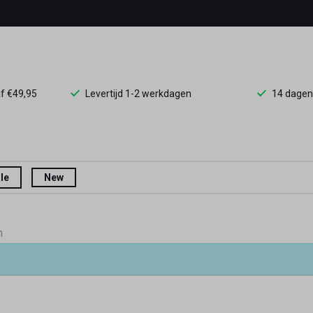
af €49,95
Levertijd 1-2 werkdagen
14 dagen
le
New
n